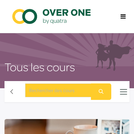
Se rendre au contenu
Tous les cours